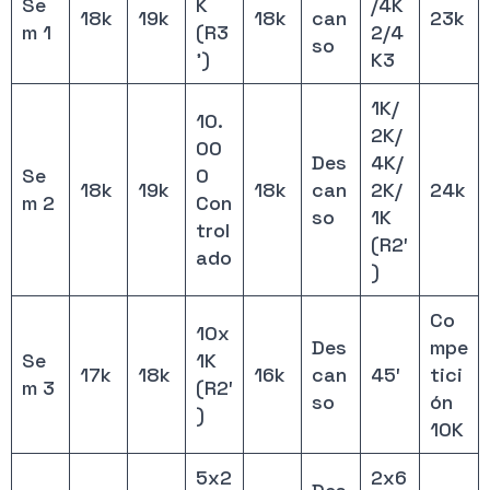
Se
K
/4K
18k
19k
18k
can
23k
m 1
(R3
2/4
so
’)
K3
1K/
10.
2K/
00
Des
4K/
Se
0
18k
19k
18k
can
2K/
24k
m 2
Con
so
1K
trol
(R2′
ado
)
Co
10x
Des
mpe
Se
1K
17k
18k
16k
can
45′
tici
m 3
(R2′
so
ón
)
10K
5x2
2x6