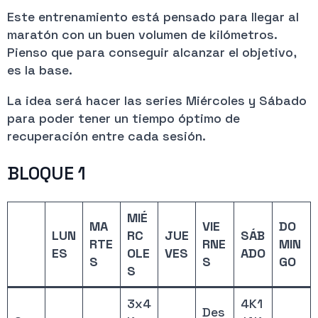
Este entrenamiento está pensado para llegar al
maratón con un buen volumen de kilómetros.
Pienso que para conseguir alcanzar el objetivo,
es la base.
La idea será hacer las series Miércoles y Sábado
para poder tener un tiempo óptimo de
recuperación entre cada sesión.
BLOQUE 1
MIÉ
MA
VIE
DO
LUN
RC
JUE
SÁB
RTE
RNE
MIN
ES
OLE
VES
ADO
S
S
GO
S
3x4
4K1
Des