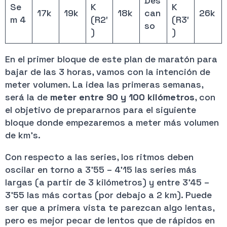
Des
Se
K
K
17k
19k
18k
can
26k
m 4
(R2′
(R3′
so
)
)
En el primer bloque de este plan de maratón para
bajar de las 3 horas, vamos con la intención de
meter volumen. La idea las primeras semanas,
será la de
meter entre 90 y 100 kilómetros
, con
el objetivo de prepararnos para el siguiente
bloque donde empezaremos a meter más volumen
de km’s.
Con respecto a las series, los ritmos deben
oscilar en torno a 3’55 – 4’15 las series más
largas (a partir de 3 kilómetros) y entre 3’45 –
3’55 las más cortas (por debajo a 2 km). Puede
ser que a primera vista te parezcan algo lentas,
pero es mejor pecar de lentos que de rápidos en