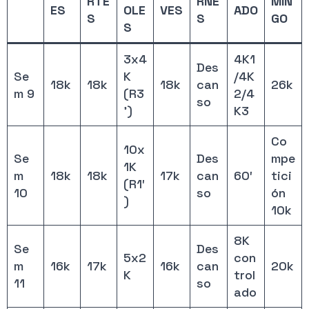
RTE
RNE
MIN
ES
OLE
VES
ADO
S
S
GO
S
3x4
4K1
Des
Se
K
/4K
18k
18k
18k
can
26k
m 9
(R3
2/4
so
’)
K3
Co
10x
Se
Des
mpe
1K
m
18k
18k
17k
can
60′
tici
(R1′
10
so
ón
)
10k
8K
Se
Des
5x2
con
m
16k
17k
16k
can
20k
K
trol
11
so
ado