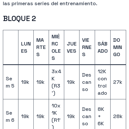
las primeras series del entrenamiento.
BLOQUE 2
MIÉ
MA
VIE
DO
LUN
RC
JUE
SÁB
RTE
RNE
MIN
ES
OLE
VES
ADO
S
S
GO
S
3x4
12K
Des
Se
K
con
19k
19k
19k
can
27k
m 5
(R3
trol
so
’)
ado
10x
Des
8K
Se
1K
19k
19k
19k
can
+
28k
m 6
(R1′
so
6K
)