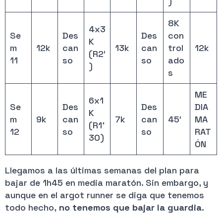
)
8K
4x3
Se
Des
Des
con
K
m
12k
can
13k
can
trol
12k
(R2′
11
so
so
ado
)
s
ME
6x1
Se
Des
Des
DIA
K
m
9k
can
7k
can
45′
MA
(R1’
12
so
so
RAT
30)
ÓN
Llegamos a las últimas semanas del plan para
bajar de 1h45 en media maratón. Sin embargo, y
aunque en el argot runner se diga que tenemos
todo hecho,
no tenemos que bajar la guardia
.