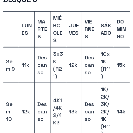
MIÉ
MA
VIE
DO
LUN
RC
JUE
SÁB
RTE
RNE
MIN
ES
OLE
VES
ADO
S
S
GO
S
3x3
10x
Des
Des
Se
K
1K
11k
can
12k
can
15k
m 9
(R2
(R1′
so
so
’)
)
1K/
2K/
4K1
Se
Des
Des
3K/
/4K
m
12k
can
13k
can
2K/
14k
2/4
10
so
so
1K
K3
(R1′