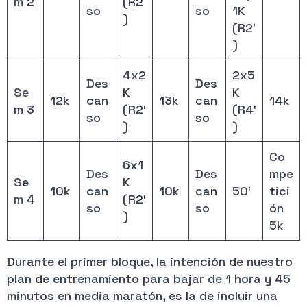
m 2
(R2
so
so
1K
)
(R2′
)
4x2
2x5
Des
Des
Se
K
K
12k
can
13k
can
14k
m 3
(R2′
(R4′
so
so
)
)
Co
6x1
Des
Des
mpe
Se
K
10k
can
10k
can
50′
tici
m 4
(R2′
so
so
ón
)
5k
Durante el primer bloque, la intención de nuestro
plan de entrenamiento para bajar de 1 hora y 45
minutos en media maratón, es la de incluir una