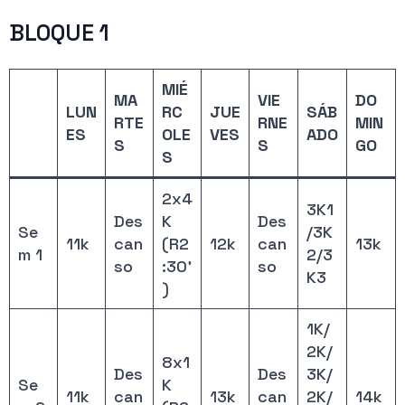
BLOQUE 1
MIÉ
MA
VIE
DO
LUN
RC
JUE
SÁB
RTE
RNE
MIN
ES
OLE
VES
ADO
S
S
GO
S
2x4
3K1
Des
K
Des
Se
/3K
11k
can
(R2
12k
can
13k
m 1
2/3
so
:30’
so
K3
)
1K/
2K/
8x1
Des
Des
3K/
Se
K
11k
can
13k
can
2K/
14k