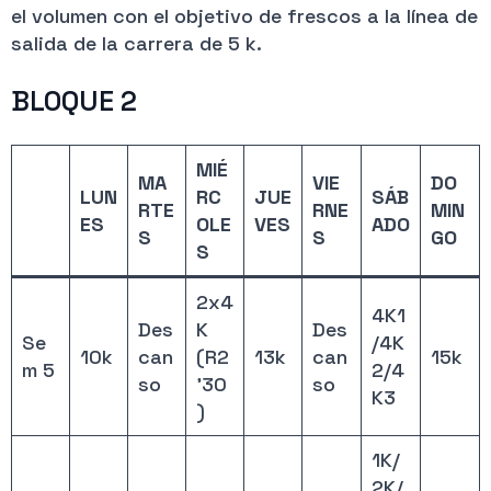
el volumen con el objetivo de frescos a la línea de
salida de la carrera de 5 k.
BLOQUE 2
MIÉ
MA
VIE
DO
LUN
RC
JUE
SÁB
RTE
RNE
MIN
ES
OLE
VES
ADO
S
S
GO
S
2x4
4K1
Des
K
Des
Se
/4K
10k
can
(R2
13k
can
15k
m 5
2/4
so
’30
so
K3
)
1K/
2K/