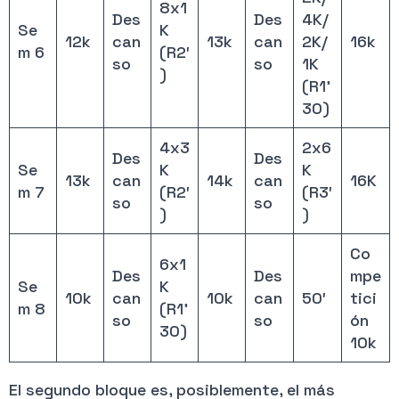
8x1
Des
Des
4K/
Se
K
12k
can
13k
can
2K/
16k
m 6
(R2′
so
so
1K
)
(R1’
30)
4x3
2x6
Des
Des
Se
K
K
13k
can
14k
can
16K
m 7
(R2′
(R3′
so
so
)
)
Co
6x1
Des
Des
mpe
Se
K
10k
can
10k
can
50′
tici
m 8
(R1’
so
so
ón
30)
10k
El segundo bloque es, posiblemente, el más